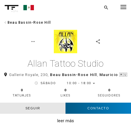
search
alpha
chevron_left
Beau Bassin-Rose Hill
chevron_left
VOLVER
more_horiz
share
Allan Tattoo Studio
room
Gallerie Royale, 230,
Beau Bassin-Rose Hill
,
Mauricio
🇲🇺
arrow_drop_down
schedule
SÁBADO
10:00 - 18:00
0
0
0
TATUAJES
LIKES
SEGUIDORES
SEGUIR
CONTACTO
leer más