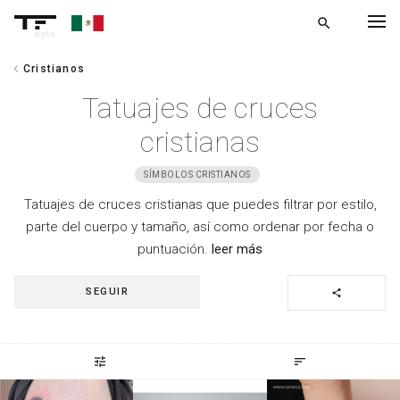
search
alpha
chevron_left
Cristianos
chevron_left
VOLVER
Tatuajes de cruces
cristianas
SÍMBOLOS CRISTIANOS
Tatuajes de cruces cristianas que puedes filtrar por estilo,
parte del cuerpo y tamaño, así como ordenar por fecha o
puntuación.
leer más
SEGUIR
share
tune
sort